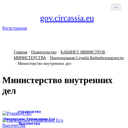
Select Language
▼
gov.circassia.eu
Регистрация
Главная
/
Правительство
/
КАБИНЕТ МИНИСТРОВ
/
МИНИСТЕРСТВА
/
Национальная Служба Кибербезопасности
/
Министерство внутренних дел
Ми­нис­терс­тво внут­ренних
дел
Руководство
Паспортное Управление Его
Высочества