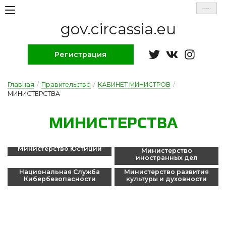
Select Language
▼
gov.circassia.eu
Регистрация
Главная
/
Правительство
/
КАБИНЕТ МИНИСТРОВ
/
МИНИСТЕРСТВА
МИ­НИС­ТЕРС­ТВА
Министерство Юстиции
Министерство
иностранных дел
Национальная Служба
Министерство развития
Кибербезопасности
культуры и духовности