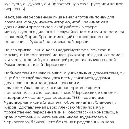
культурную, духовную и нравственную связь русских и адыгов
(черкесов) .
И вот, заинтересованные лица начали готовить почву для
создания фонда, изучать историю, чтобы заниматься в
дальнейшем просветительской работой в сфере
межкультурного диалога. Не случайно на этом пути встретился
знакомый, Борис Братов, имеющий непосредственное
отношение к Русской православной церкви.
По его приглашению Аслан
Хаджимустафов
приехал в
Москву,
в
Новоспасский
монастырь, который с давних времен
является
родовой
усыпальницей
родоначальников
царей
Романовых и князей Черкасских.
Побывав там и ознакомившись с уникальными документами, он
еще более глубоко окунулся в тему связи между двумя
дружественными народами – русским и
адыгским. Оказалось, что в монастыре есть храмы
построенные за счет средств князей Черкасских, в одном из
них, храме Николая Чудотворца, до 1933 г. хранилась
Чудотворная икона Спасителя, обретенная в г. Хлынове (г.
Киров), доставленная царю Алексею Михайловичу и
торжественно переданная им в Новоспасский монастырь, в
храм, построенный иждивением Якова Куденетовича
Черкасского, ближайшего боярина и родственника царя.