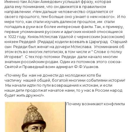
Именно там Аслан Ахмедович услышал фразу, которая
дала ему понимание, что он движется в правильном
направлении: «Чем дальше человечество отдаляется от
своего прошлого, тем больше оно узнает о нем нового». И по
мере того, как стали изучать далекое прошлое, им стали
попадать в руки все более интересные факты. Так, к примеру,
первые упоминания русских и адыгских князей относящиеся
к 1022 году. Князь Мстислав Удалой с черкесским (касожским)
князем Редедей (Ридада) ходили воевать в Царьград. Старший
сын Редеди был женат на дочери Мстислава. Упоминания об
этом есть во многих летописях, в том числе и " Слове о полку
Игореве". С тех пор потомки Редеди дали начало многим
знатным российским родам. Один из потомков этого союза-
Святой и Праведный воин адмирал Ф.Ф.Ушаков.
«Почему бы нам не донести до молодежи хотя бы
частичку нашей общей, богатой многими событиями истории!
Мы начали идти по пути возвращения к истокам, и если
наши дети продолжат начатое нами, то у нас в России народ
будет жить дружно!».
Почему возникают конфликты