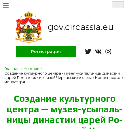
Select Language
▼
gov.circassia.eu
Регистрация
Главная
/
Новости
/
Создание культурного центра - музея-усыпальницы династии
царей Романовых и князей Черкасских в стенах Новоспасского
монастыря
Соз­да­ние куль­тур­но­го
цен­тра — му­зея-у­сы­паль­
ни­цы ди­нас­тии ца­рей Ро­