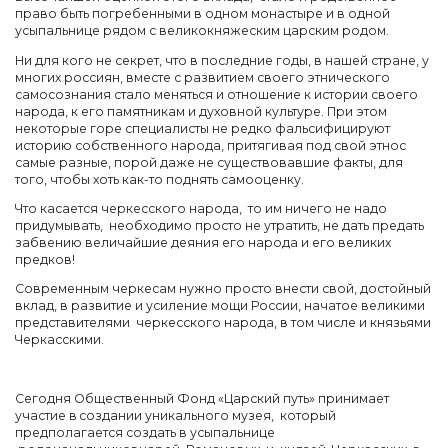
право быть погребенными в одном монастыре и в одной
усыпальнице рядом с великокняжеским царским родом.
Ни для кого не секрет, что в последние годы, в нашей стране, у
многих россиян, вместе с развитием своего этнического
самосознания стало меняться и отношение к истории своего
народа, к его памятникам и духовной культуре. При этом
некоторые горе специалисты не редко фальсифицируют
историю собственного народа, притягивая под свой этнос
самые разные, порой даже не существовавшие факты, для
того, чтобы хоть как-то поднять самооценку.
Что касается черкесского народа, то им ничего не надо
придумывать, необходимо просто не утратить, не дать предать
забвению величайшие деяния его народа и его великих
предков!
Современным черкесам нужно просто внести свой, достойный
вклад, в развитие и усиление мощи России, начатое великими
представителями черкесского народа, в том числе и князьями
Черкасскими.
Сегодня
Общественный Фонд «Царский путь» принимает
участие в создании уникального музея,
который
предполагается создать в усыпальнице