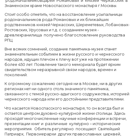
родоначальников
царей Романовых и
князей
Черкасских в
Знаменском храме Новоспасского монастыря г.Москвы.
Стоит особо отметить, что на восстановление усыпальницы
родоначальников рода Романовых
и их ближайших
родственников
князей
Черкасских, Шереметевых, Лобановых-
Ростовских, Урусовых и т.д.
с созданием музея -
древлехранилища
получено благословление
руководства
РПЦ.
Вне всяких сомнений, создание памятника-музея станет
знаменательным событием в жизни русского и черкесского
народов, идущих плечом к плечу вот уже на протяжении
более 450 лет. Появление такого мемориала будет ярким
свидетельством неразрывной связи народов, времен и
поколений.
К огромному сожалению сегодня ни в Москве, ни в других
регионах нет ни одного столь значимого памятника,
связанного с темой русско-адыгского содружества, историей
черкесского народа или его достойными представителями.
Что касается Новоспасского монастыря, то он всегда был и
остается центром духовно-культурной жизни столицы. Здесь
проходят многочисленные научные конференции и встречи,
презентации книг и различные культурно – исторические
мероприятия. Обитель регулярно посещают Святейший
Патриарх, Первоиерархи других православных церквей,