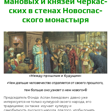
ма­но­вых и кня­зей Чер­кас­
ских в сте­нах Но­вос­пас­
ско­го мо­нас­ты­ря
«Между прошлым и будущим»
«Чем дальше человечество отдаляется от своего прошлого,
тем больше оно узнает о нем нового»©
Председатель Фонда Аслан Ахмедович давно уже
интересуется не только культурой своего народа, его
традициями; он также изучает культуру и
самобытность русского народа для того, чтобы понять