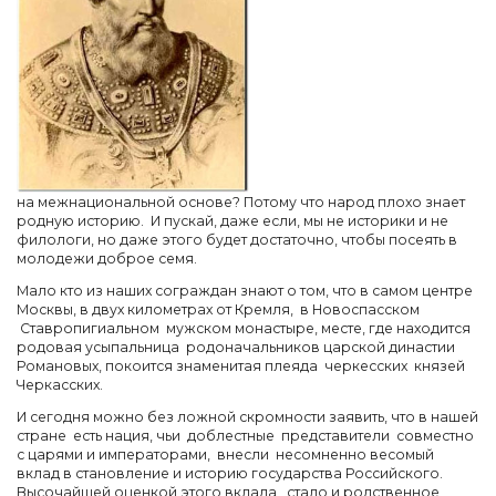
на межнациональной основе? Потому что народ плохо знает
родную историю. И пускай, даже если, мы не историки и не
филологи, но даже этого будет достаточно, чтобы посеять в
молодежи доброе семя.
Мало кто из наших сограждан знают о том, что в самом центре
Москвы, в двух километрах от Кремля, в Новоспасском
Ставропигиальном мужском монастыре, месте, где находится
родовая усыпальница родоначальников царской династии
Романовых, покоится знаменитая плеяда черкесских князей
Черкасских.
И сегодня можно без ложной скромности заявить, что в нашей
стране есть нация, чьи доблестные представители совместно
с царями и императорами, внесли несомненно весомый
вклад в становление и историю государства Российского.
Высочайшей оценкой этого вклада, стало и родственное