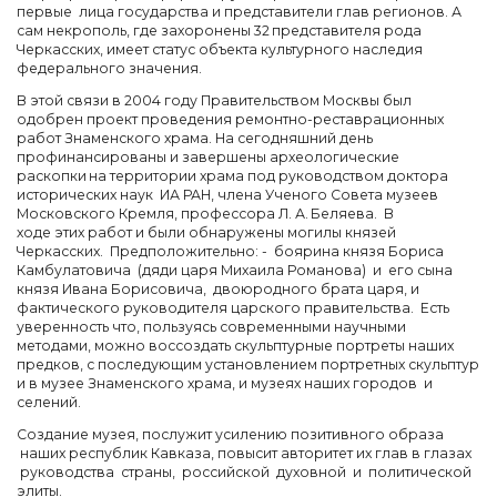
первые лица государства и представители глав регионов. А
сам некрополь, где захоронены 32 представителя рода
Черкасских, имеет статус объекта культурного наследия
федерального значения.
В этой связи в 2004 году Правительством Москвы был
одобрен проект проведения ремонтно-реставрационных
работ Знаменского храма. На сегодняшний день
профинансированы и завершены археологические
раскопки на территории храма под руководством доктора
исторических наук ИА РАН, члена Ученого Совета музеев
Московского Кремля, профессора Л. А. Беляева. В
ходе этих работ и были обнаружены могилы князей
Черкасских. Предположительно: - боярина князя Бориса
Камбулатовича (дяди царя Михаила Романова) и его сына
князя Ивана Борисовича, двоюродного брата царя, и
фактического руководителя царского правительства. Есть
уверенность что, пользуясь современными научными
методами, можно воссоздать скульптурные портреты наших
предков, с последующим установлением портретных скульптур
и в музее Знаменского храма, и музеях наших городов и
селений.
Создание музея, послужит усилению позитивного образа
наших республик Кавказа, повысит авторитет их глав в глазах
руководства страны, российской духовной и политической
элиты.