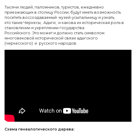
Тысячи людей, паломников, туристов, ежедневно
приезжающих в столицу России, будут иметь возможность
посетить воссоздаваемый музей-усыпальницу и узнать,
кто такие Черкесы, Адыги, и какова их историческая роль в
становлении и укреплении государства
Российского. Это может и должно стать символом
многовековой исторической связи адыгского
(черкесского) и русского народов.
Схема генеалогического дерева: