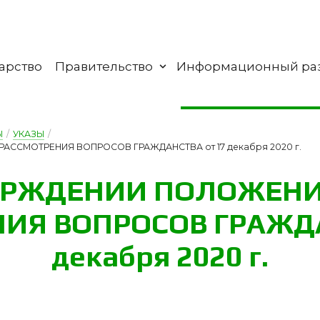
арство
Правительство
Информационный ра
Ы
/
УКАЗЫ
/
АССМОТРЕНИЯ ВОПРОСОВ ГРАЖДАНСТВА от 17 декабря 2020 г.
ЕР­ЖДЕ­НИИ ПО­ЛО­ЖЕ­Н
НИЯ ВОП­РО­СОВ ГРАЖ­Д
де­каб­ря 2020 г.