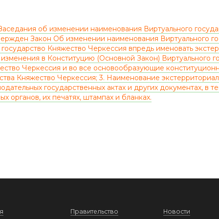
Заседания об изменении наименования Виртуального государ
вержден Закон Об изменении наименования Виртуального го
ьное государство Княжество Черкессия впредь именовать экс
и изменения в Конституцию (Основной Закон) Виртуального г
ество Черкессия и во все основообразующие конституцион
ства Княжество Черкессия; 3. Наименование экстерриториа
нодательных государственных актах и других документах, в 
ых органов, их печатях, штампах и бланках.
я
Правительство
Новости