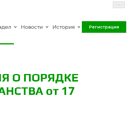
Select Language
▼
здел
Новости
История
Регистрация
ИЯ О ПО­РЯД­КЕ
АНС­ТВА от 17