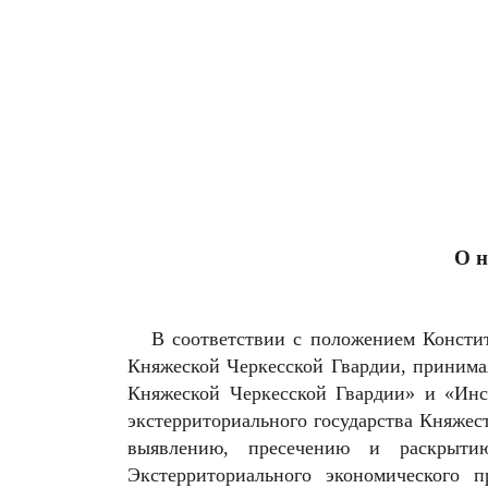
О н
В соответствии с положением Конститу
Княжеской Черкесской Гвардии, принима
Княжеской Черкесской Гвардии» и «Инс
экстерриториального государства Княжест
выявлению, пресечению и раскрытию
Экстерриториального экономического п