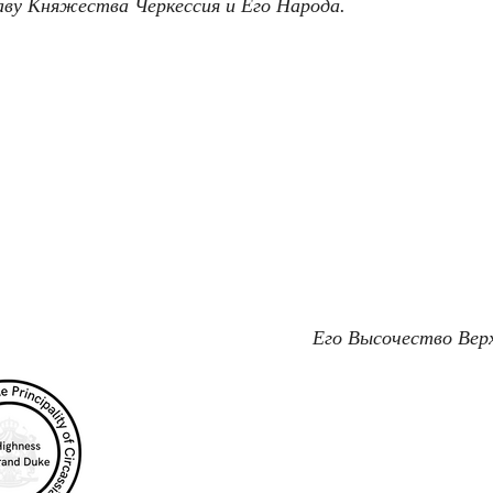
лаву Княжества Черкессия и Его Народа.
Его Высочество Верховный Кн