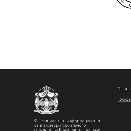
Главна
Госуда
© Официальный информационный
сайт экстерриториального
государства Княжество Черкессия