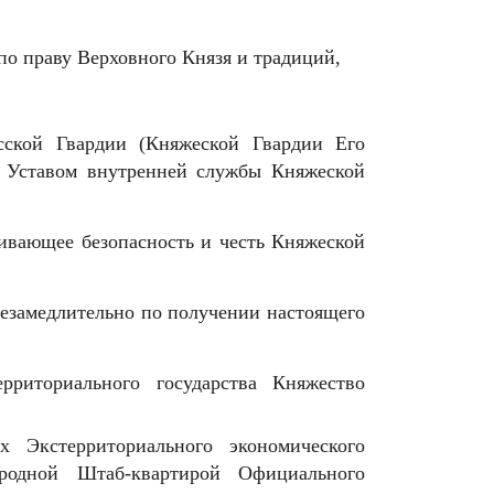
о праву Верховного Князя и традиций,
ской Гвардии (Княжеской Гвардии Его
х Уставом внутренней службы Княжеской
чивающее безопасность и честь Княжеской
езамедлительно по получении настоящего
рриториального государства Княжество
х Экстерриториального экономического
ародной Штаб-квартирой Официального