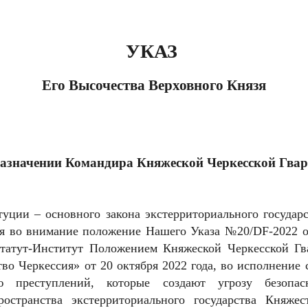
УКАЗ
Его Высочества Верховного Князя
азначении Командира Княжеской Черкесской Гва
ции – основного закона экстерриториального государс
я во внимание положение Нашего Указа №20/DF-2022 о
татут-Институт Положением Княжеской Черкесской Гв
во Черкессия» от 20 октября 2022 года, во исполнение
 преступлений, которые создают угрозу безопа
ространства экстерриториального государства Княж