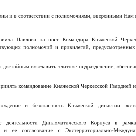
ны и в соответствии с полномочиями, вверенными Нам п
овича Павлова на пост Командира Княжеской Черкес
ствующих полномочий и привилегий, предусмотренны
н достойным возглавить элитное подразделение, обеспе
ринять командование Княжеской Черкесской Гвардией н
вождение и безопасность Княжеской династии эксте
е деятельности Дипломатического Корпуса в рамка
я и ее согласование с Экстерриториально-Междун