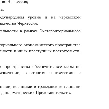
тво Черкессия;
а;
ждународном уровне и на черкесском
няжества Черкессия;
тельности в рамках Экстерриториального
ториального экономического пространства
пности и иных преступных посягательств,
о пространства обеспечить все меры по
значении, в строгом соответствии с
даными, военными и гражданскими лицами
я дипломатических Представительств.