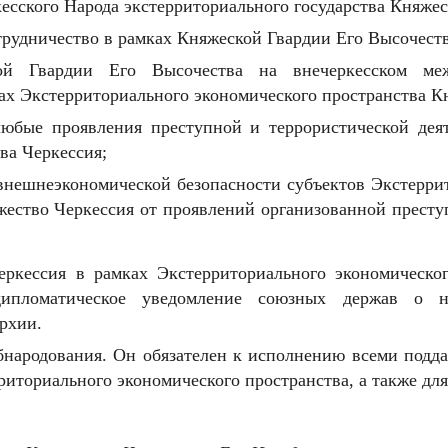
кесского Народа экстерриториального государства Княжес
рудничество в рамках Княжеской Гвардии Его Высочеств
кой Гвардии Его Высочества на внечеркесском ме
ах Экстерриториального экономического пространства К
любые проявления преступной и террористической дея
ва Черкессия;
внешнеэкономической безопасности субъектов Экстерри
жество Черкессия от проявлений организованной престу
ркессия в рамках Экстерриториального экономическог
ипломатическое уведомление союзных держав о на
рхии.
 обнародования. Он обязателен к исполнению всеми под
риториального экономического пространства, а также дл