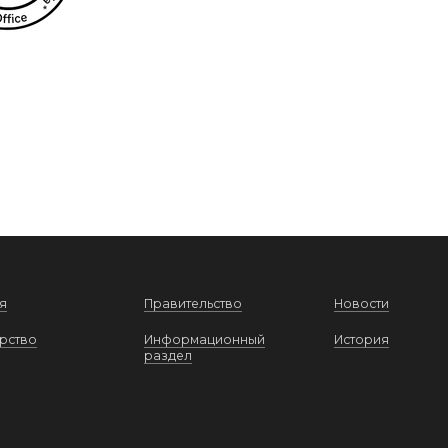
я
Правительство
Новости
рство
Информационный
История
раздел