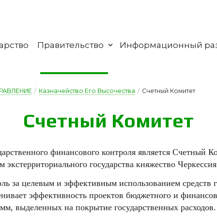
арство
Правительство
Информационный ра
РАВЛЕНИЕ
/
Казначейство Его Высочества
/
Счетный Комитет
Счет­ный Ко­ми­тет
арственного финансового контроля является Счетный Ко
 экстерриториального государства княжество Черкессия
ь за целевым и эффективным использованием средств г
нивает эффективность проектов бюджетного и финансовог
мм, выделенных на покрытие государственных расходов.