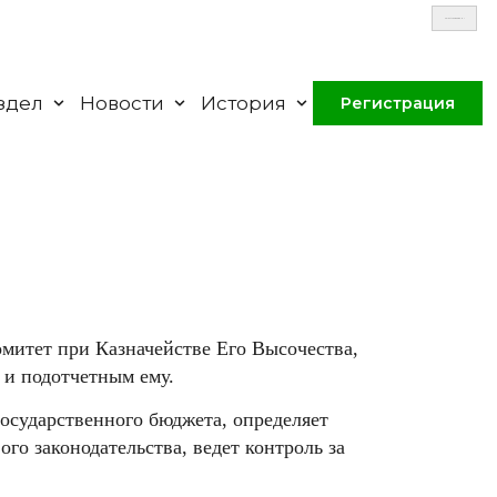
Select Language
▼
здел
Новости
История
Регистрация
митет при Казначействе Его Высочества,
 и подотчетным ему.
осударственного бюджета, определяет
о законодательства, ведет контроль за