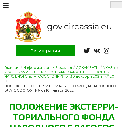
Select Language
▼
gov.circassia.eu
Регистрация
Главная
/
Информационный раздел
/
ДОКУМЕНТЫ
/
УКАЗЫ
/
УКАЗ ОБ УЧРЕЖДЕНИИ ЭКСТЕРРИТОРИАЛЬНОГО ФОНДА
НАРОДНОГО БЛАГОСОСТОЯНИЯ от 30 декабря 2021 г. № 20
/
ПОЛОЖЕНИЕ ЭКСТЕРРИТОРИАЛЬНОГО ФОНДА НАРОДНОГО
БЛАГОСОСТОЯНИЯ от 10 января 2022 г.
ПО­ЛО­ЖЕ­НИЕ ЭК­СТЕР­РИ­
ТО­РИ­АЛЬ­НО­ГО ФОН­ДА