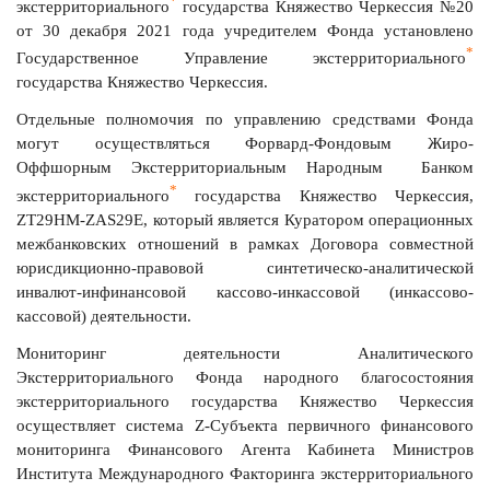
*
экстерриториального
государства Княжество Черкессия №20
от 30 декабря 2021 года учредителем Фонда установлено
*
Государственное Управление экстерриториального
государства Княжество Черкессия.
Отдельные полномочия по управлению средствами Фонда
могут осуществляться Форвард-Фондовым Жиро-
Оффшорным Экстерриториальным Народным Банком
*
экстерриториального
государства Княжество Черкессия,
ZT
29
HM
-
ZAS
29
E, который является Куратором операционных
межбанковских отношений в рамках Договора совместной
юрисдикционно-правовой синтетическо-аналитической
инвалют-инфинансовой кассово-инкассовой (инкассово-
кассовой) деятельности.
Мониторинг деятельности Аналитического
Экстерриториального Фонда народного благосостояния
экстерриториального государства Княжество Черкессия
осуществляет система Z-Субъекта первичного финансового
мониторинга Финансового Агента Кабинета Министров
Института Международного Факторинга экстерриториального