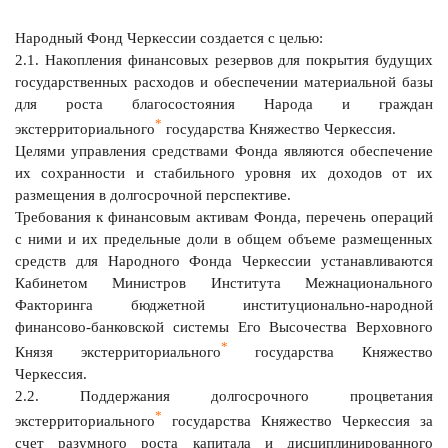
Народный Фонд Черкессии создается с целью:
2.1. Накопления финансовых резервов для покрытия будущих
государственных расходов и обеспечении материальной базы
для роста благосостояния Народа и граждан
*
экстерриториального
государства Княжество Черкессия.
Целями управления средствами Фонда являются обеспечение
их сохранности и стабильного уровня их доходов от их
размещения в долгосрочной перспективе.
Требования к финансовым активам Фонда, перечень операций
с ними и их предельные доли в общем объеме размещенных
средств для Народного Фонда Черкессии устанавливаются
Кабинетом Министров Института Межнационального
Факторинга бюджетной институционально-народной
финансово-банковской системы Его Высочества Верховного
*
Князя экстерриториального
государства Княжество
Черкессия.
2.2. Поддержания долгосрочного процветания
*
экстерриториального
государства Княжество Черкессия за
счет разумного роста капитала и дисциплинированного