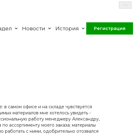
Select Language
▼
здел
Новости
История
Регистрация
: в самом офисе и на складе чувствуется
имых материалов мне хотелось увидеть -
ессиональную работу менеджеру Александру,
 по ассортименту моего заказа; материалы
ло работать с ними, одобрительно отозвался