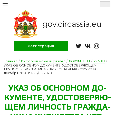
Select Language
▼
gov.circassia.eu
Регистрация
Главная
/
Информационный раздел
/
ДОКУМЕНТЫ
/
УКАЗЫ
/
УКАЗ ОБ ОСНОВНОМ ДОКУМЕНТЕ, УДОСТОВЕРЯЮЩЕМ
ЛИЧНОСТЬ ГРАЖДАНИНА КНЯЖЕСТВА ЧЕРКЕССИЯ от 18
декабря 2020 г. №11/CF-2020
У­КАЗ ОБ ОС­НОВНОМ ДО­
КУ­МЕН­ТЕ, У­ДОС­ТО­ВЕ­РЯ­Ю­
ЩЕМ ЛИЧ­НОСТЬ ГРАЖ­ДА­