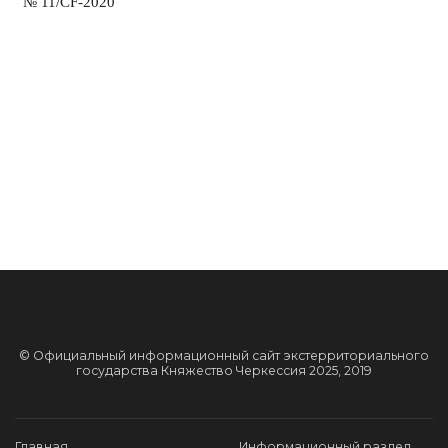
№ 11/CF-2020
© Официальный информационный сайт экстерриториального
государства Княжество Черкессия 2025, 2019
Главная
Информационный раздел